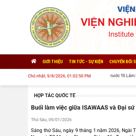
GIỚI THIỆU
TIN TỨC - SỰ KIỆN
CHUYỂN ĐỔI 
Tổng Bí thư, Chủ tịch nước Tô Lâm lên đường thăm
Chủ nhật, 9/8/2026, 01:02:52 PM
HỢP TÁC QUỐC TẾ
Buổi làm việc giữa ISAWAAS và Đại sứ
Thứ Sáu, 09/01/2026
Sáng thứ Sáu, ngày 9 tháng 1 năm 2026, Ngài T