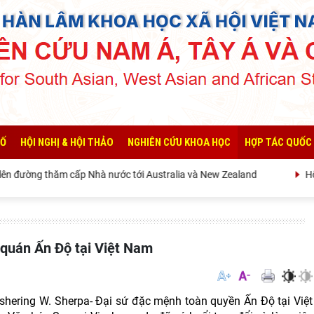
SỐ
HỘI NGHỊ & HỘI THẢO
NGHIÊN CỨU KHOA HỌC
HỢP TÁC QUỐC
 cấp Nhà nước tới Australia và New Zealand
Hội nghị tập huấ
 quán Ấn Độ tại Việt Nam
shering W. Sherpa- Đại sứ đặc mệnh toàn quyền Ấn Độ tại Việt