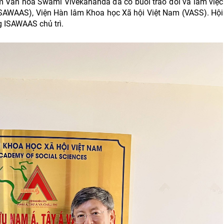
âm Văn hóa Swami Vivekananda
đã có buổi trao đổi và làm việc
(ISAWAAS), Viện Hàn lâm Khoa học Xã hội Việt Nam (VASS). Hội
 ISAWAAS chủ trì.