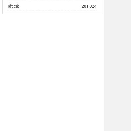
trường
Tất cả:
281,024
Đổi mới công tác kiểm tra, giám sát tại Chi bộ Viện
Nhà nước và Pháp luật: Gắn siết chặt kỷ cương