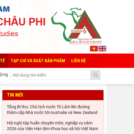
 TẾ
TẠP CHÍ VÀ XUẤT BẢN PHẨM
LIÊN HỆ
n chuyên môn, nghiệp vụ năm 2026 của Viện Hàn lâm Khoa học xã hội Vi
TIN MỚI
Tổng Bí thư, Chủ tịch nước Tô Lâm lên đường
thăm cấp Nhà nước tới Australia và New Zealand
Hội nghị tập huấn chuyên môn, nghiệp vụ năm
2026 của Viện Hàn lâm Khoa học xã hội Việt Nam