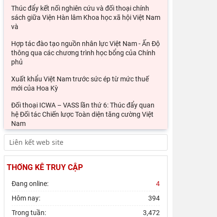
Thúc đẩy kết nối nghiên cứu và đối thoại chính
sách giữa Viện Hàn lâm Khoa học xã hội Việt Nam
và
Hợp tác đào tạo nguồn nhân lực Việt Nam - Ấn Độ
thông qua các chương trình học bổng của Chính
phủ
Xuất khẩu Việt Nam trước sức ép từ mức thuế
mới của Hoa Kỳ
Đối thoại ICWA – VASS lần thứ 6: Thúc đẩy quan
hệ Đối tác Chiến lược Toàn diện tăng cường Việt
Nam
Từ Chính sách "Hướng Nam mới" và "Hành động
hướng Đông" đến hợp tác công nghệ bán dẫn Đài
Loan - Ấn
THỐNG KÊ TRUY CẬP
Ngoại giao văn hóa của Ấn Độ tại Việt Nam dưới
Đang online:
4
thời Thủ tướng Narendra Modi (2014 – 2026).
Hôm nay:
394
Từ quan niệm của C.Mác về công bằng phân phối
đến nguyên tắc phân phối trong nền kinh tế thị
Trong tuần:
3,472