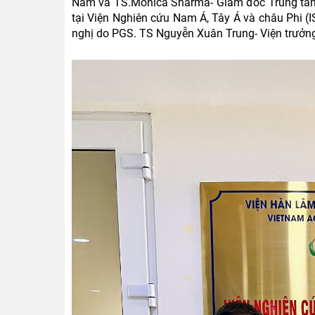
Nam và TS.
Monica Sharma- Giám đốc Trung t
tại Viện Nghiên cứu Nam Á, Tây Á và châu Phi 
nghị do PGS. TS Nguyễn Xuân Trung- Viện trưởng