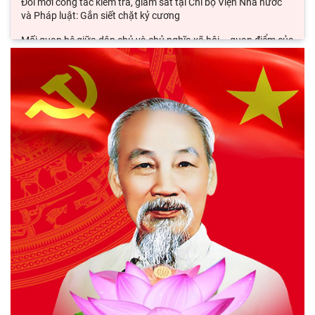
Đổi mới công tác kiểm tra, giám sát tại Chi bộ Viện Nhà nước
và Pháp luật: Gắn siết chặt kỷ cương
Mối quan hệ giữa dân chủ và chủ nghĩa xã hội – quan điểm của
C.Mác và sự vận dụng ở Việt Nam thời
Phát triển thị trường carbon: Kinh nghiệm quốc tế và hàm ý
cho Việt Nam
Chủ tịch Viện Hàn lâm Khoa học xã hội Việt Nam thăm và làm
việc tại Viện Khoa học Kinh tế và Xã hội