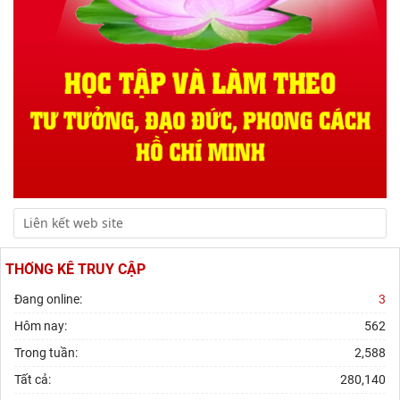
THỐNG KÊ TRUY CẬP
Đang online:
3
Hôm nay:
562
Trong tuần:
2,588
Tất cả:
280,140