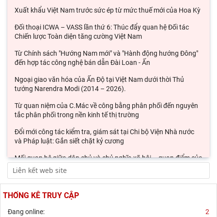
Xuất khẩu Việt Nam trước sức ép từ mức thuế mới của Hoa Kỳ
Đối thoại ICWA – VASS lần thứ 6: Thúc đẩy quan hệ Đối tác
Chiến lược Toàn diện tăng cường Việt Nam
Từ Chính sách "Hướng Nam mới" và "Hành động hướng Đông"
đến hợp tác công nghệ bán dẫn Đài Loan - Ấn
Ngoại giao văn hóa của Ấn Độ tại Việt Nam dưới thời Thủ
tướng Narendra Modi (2014 – 2026).
Từ quan niệm của C.Mác về công bằng phân phối đến nguyên
tắc phân phối trong nền kinh tế thị trường
Đổi mới công tác kiểm tra, giám sát tại Chi bộ Viện Nhà nước
và Pháp luật: Gắn siết chặt kỷ cương
Mối quan hệ giữa dân chủ và chủ nghĩa xã hội – quan điểm của
C.Mác và sự vận dụng ở Việt Nam thời
Phát triển thị trường carbon: Kinh nghiệm quốc tế và hàm ý
cho Việt Nam
THỐNG KÊ TRUY CẬP
Chủ tịch Viện Hàn lâm Khoa học xã hội Việt Nam thăm và làm
Đang online:
2