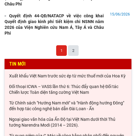
Châu Phi
Tổng Bí thư, Chủ tịch nước Tô Lâm lên đường thăm cấp Nhà
15/06/2026
Quyết định 44-QĐ/NATACP về việc công khai
nước tới Australia và New Zealand
Quyết định giao kinh phí tiết kiệm chi NSNN năm
Hội nghị tập huấn chuyên môn, nghiệp vụ năm 2026 của Viện
2026 của Viện Nghiên cứu Nam Á, Tây Á và Châu
Hàn lâm Khoa học xã hội Việt Nam
Phi
Thúc đẩy kết nối nghiên cứu và đối thoại chính sách giữa Viện
Hàn lâm Khoa học xã hội Việt Nam và
1
2
Hợp tác đào tạo nguồn nhân lực Việt Nam - Ấn Độ thông qua
TIN MỚI
các chương trình học bổng của Chính phủ
Xuất khẩu Việt Nam trước sức ép từ mức thuế mới của Hoa Kỳ
Đối thoại ICWA – VASS lần thứ 6: Thúc đẩy quan hệ Đối tác
Chiến lược Toàn diện tăng cường Việt Nam
Từ Chính sách "Hướng Nam mới" và "Hành động hướng Đông"
đến hợp tác công nghệ bán dẫn Đài Loan - Ấn
Ngoại giao văn hóa của Ấn Độ tại Việt Nam dưới thời Thủ
tướng Narendra Modi (2014 – 2026).
Từ quan niệm của C.Mác về công bằng phân phối đến nguyên