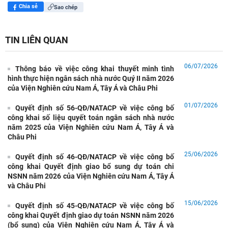
Chia sẻ
Sao chép
TIN LIÊN QUAN
06/07/2026
Thông báo về việc công khai thuyết minh tình
hình thực hiện ngân sách nhà nước Quý II năm 2026
của Viện Nghiên cứu Nam Á, Tây Á và Châu Phi
01/07/2026
Quyết định số 56-QĐ/NATACP về việc công bố
công khai số liệu quyết toán ngân sách nhà nước
năm 2025 của Viện Nghiên cứu Nam Á, Tây Á và
Châu Phi
25/06/2026
Quyết định số 46-QĐ/NATACP về việc công bố
công khai Quyết định giao bổ sung dự toán chi
NSNN năm 2026 của Viện Nghiên cứu Nam Á, Tây Á
và Châu Phi
15/06/2026
Quyết định số 45-QĐ/NATACP về việc công bố
công khai Quyết định giao dự toán NSNN năm 2026
Ấn Độ xem xét cải cách cơ chế phê duyệt FDI: Bước đi mới
(bổ sung) của Viện Nghiên cứu Nam Á, Tây Á và
trong nâng cao sức hấp dẫn môi trường đầu