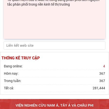
tắc phân phối trong nền kinh tế thị trường
THỐNG KÊ TRUY CẬP
Đang online:
4
Hôm nay:
367
Trong tuần:
367
Tất cả:
281,444
VIỆN NGHIÊN CỨU NAM Á, TÂY Á VÀ CHÂU PHI