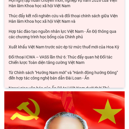
Hội nghị tập huấn chuyên môn, nghiệp vụ năm 2026 của Viện
Hàn lâm Khoa học xã hội Việt Nam
Thúc đẩy kết nối nghiên cứu và đối thoại chính sách giữa Viện
Hàn lâm Khoa học xã hội Việt Nam và
Hợp tác đào tạo nguồn nhân lực Việt Nam - Ấn Độ thông qua
các chương trình học bổng của Chính phủ
Xuất khẩu Việt Nam trước sức ép từ mức thuế mới của Hoa Kỳ
Đối thoại ICWA – VASS lần thứ 6: Thúc đẩy quan hệ Đối tác
Chiến lược Toàn diện tăng cường Việt Nam
Từ Chính sách "Hướng Nam mới" và "Hành động hướng Đông"
đến hợp tác công nghệ bán dẫn Đài Loan - Ấn
Ngoại giao văn hóa của Ấn Độ tại Việt Nam dưới thời Thủ
tướng Narendra Modi (2014 – 2026).
Từ quan niệm của C.Mác về công bằng phân phối đến nguyên
tắc phân phối trong nền kinh tế thị trường
Đổi mới công tác kiểm tra, giám sát tại Chi bộ Viện Nhà nước
và Pháp luật: Gắn siết chặt kỷ cương