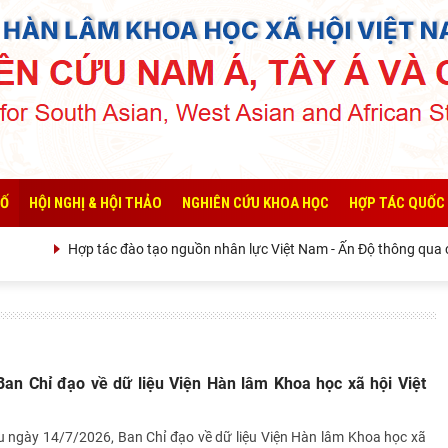
SỐ
HỘI NGHỊ & HỘI THẢO
NGHIÊN CỨU KHOA HỌC
HỢP TÁC QUỐC
Hợp tác đào tạo nguồn nhân lực Việt Nam - Ấn Độ thông qua các c
Ban Chỉ đạo về dữ liệu Viện Hàn lâm Khoa học xã hội Việt
u ngày 14/7/2026, Ban Chỉ đạo về dữ liệu Viện Hàn lâm Khoa học xã