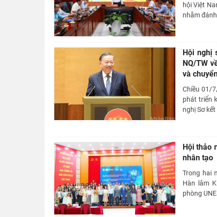
hội Việt Na
nhằm đánh g
Hội nghị 
NQ/TW về 
và chuyển
Chiều 01/7
phát triển 
nghị Sơ kết
Hội thảo 
nhân tạo
Trong hai n
Hàn lâm Kh
phòng UNES