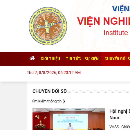
GIỚI THIỆU
TIN TỨC - SỰ KIỆN
CHUYỂN ĐỔI 
Thứ 7, 8/8/2026, 06:23:12 AM
CHUYỂN ĐỔI SỐ
Tìm kiếm thông tin
❯
Hội nghị 
Nam
VASS- Chiề