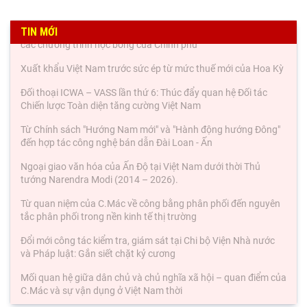
TIN MỚI
Hợp tác đào tạo nguồn nhân lực Việt Nam - Ấn Độ thông qua
các chương trình học bổng của Chính phủ
Xuất khẩu Việt Nam trước sức ép từ mức thuế mới của Hoa Kỳ
Đối thoại ICWA – VASS lần thứ 6: Thúc đẩy quan hệ Đối tác
Chiến lược Toàn diện tăng cường Việt Nam
Từ Chính sách "Hướng Nam mới" và "Hành động hướng Đông"
đến hợp tác công nghệ bán dẫn Đài Loan - Ấn
Ngoại giao văn hóa của Ấn Độ tại Việt Nam dưới thời Thủ
tướng Narendra Modi (2014 – 2026).
Từ quan niệm của C.Mác về công bằng phân phối đến nguyên
tắc phân phối trong nền kinh tế thị trường
Đổi mới công tác kiểm tra, giám sát tại Chi bộ Viện Nhà nước
và Pháp luật: Gắn siết chặt kỷ cương
Mối quan hệ giữa dân chủ và chủ nghĩa xã hội – quan điểm của