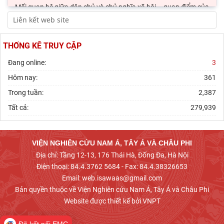
Mối quan hệ giữa dân chủ và chủ nghĩa xã hội – quan điểm của
C.Mác và sự vận dụng ở Việt Nam thời
Phát triển thị trường carbon: Kinh nghiệm quốc tế và hàm ý
cho Việt Nam
THỐNG KÊ TRUY CẬP
Chủ tịch Viện Hàn lâm Khoa học xã hội Việt Nam thăm và làm
Đang online:
3
việc tại Viện Khoa học Kinh tế và Xã hội
Hôm nay:
361
Trong tuần:
2,387
Tất cả:
279,939
VIỆN NGHIÊN CỨU NAM Á, TÂY Á VÀ CHÂU PHI
Địa chỉ: Tầng 12-13, 176 Thái Hà, Đống Đa, Hà Nội
Điện thoại: 84.4.3762 5684 - Fax: 84.4.38326653
Email: web.isawaas@gmail.com
Bản quyền thuộc về Viện Nghiên cứu Nam Á, Tây Á và Châu Phi
Website được thiết kế bởi VNPT