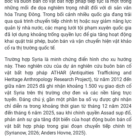
bóc và buôn bán cổ vật bất hợp pháp tiếp tục là một trong
những mối đe dọa nghiêm trọng nhất đối với di sản văn
hóa Trung Đông. Trong bối cảnh nhiều quốc gia đang trải
qua quá trình chuyển tiếp chính trị hoặc suy giảm năng lực
quản lý nhà nước, các mạng lưới tội phạm xuyên quốc gia
đã lợi dụng khoảng trống quyền lực để gia tăng hoạt động
khai quật trái phép, buôn bán và vận chuyển hiện vật khảo
cổ ra thị trường quốc tế.
Trường hợp Syria là minh chứng điển hình cho xu hướng
này. Theo nghiên cứu của dự án nghiên cứu buôn bán cổ
vật bất hợp pháp ATHAR (Antiquities Trafficking and
Heritage Anthropology Research Project), từ năm 2012 đến
giữa năm 2025 đã ghi nhận khoảng 1.500 vụ giao dịch cổ
vật Syria trên thị trường chợ đen và các nền tảng trực
tuyến. Đáng chú ý, gần một phần ba số vụ được ghi nhận
chỉ diễn ra trong khoảng thời gian từ tháng 12 năm 2024
đến tháng 6 năm 2025, sau khi chính quyền Assad sụp đổ,
phản ánh sự gia tăng đột biến của hoạt động buôn bán cổ
vật bất hợp pháp trong giai đoạn chuyển tiếp chính trị
(Syrianow, 2026; Anders Hovne, 2025).