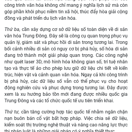
công trình văn hóa không chỉ mang ý nghĩa lịch sử mà còn
góp phần khôi phục niềm tin xã hội, thúc đẩy hòa giải cộng
đồng và phát triển du lịch văn hóa.
Thứ ba,
cần xây dựng cơ sở dữ liệu số toàn diện về di sản
văn hóa Trung Đông. Đây sẽ là công cụ quan trọng phục vụ
quản lý, giám sát và phục hồi di sản trong tương lai. Trong
bối cảnh nhiều di sản có nguy cơ bị phá hủy, số hóa di sản
đang trở thành một giải pháp quan trọng. Các công nghệ
như quét laser 3D, mô hình hóa không gian số, trí tuệ nhân
tạo và thực tế ảo cho phép lưu giữ dữ liệu chi tiết về kiến
trúc, hiện vật và cảnh quan văn hóa. Ngay cả khi công trình
bị phá hủy, các dữ liệu số vẫn có thể phục vụ cho hoạt
động nghiên cứu và phục dựng trong tương lai. Đây được
xem là xu hướng bảo tồn mới đang được nhiều quốc gia
Trung Đông và các tổ chức quốc tế ưu tiên triển khai.
Thứ tư,
cần tăng cường hợp tác quốc tế nhằm ngăn chặn
nạn buôn bán cổ vật bất hợp pháp. Việc chia sẻ dữ liệu,
kiểm soát thị trường nghệ thuật và nâng cao năng lực thực
thi pháp luật là những giải pháp có ý nghĩa thiết thực.