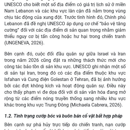
UNESCO cho biết một số địa điểm có giá trị lịch sử ở miền
Nam Lebanon và các khu vực lân cận đã nằm trong vùng
chịu tác động của xung đột. Trước tình hình đó, Chính phủ
Lebanon đã đề nghị UNESCO áp dụng cơ chế “bảo vệ tăng
cường” đối với các địa điểm di sản quan trọng nhằm giảm
thiểu nguy cơ bị tấn công hoặc hư hại trong chiến tranh
(UNGENEVA, 2026).
Bên cạnh đó, cuộc đối đầu quân sự giữa Israel và Iran
trong năm 2026 cũng đặt ra những thách thức mới cho
công tác bảo tồn di sản khu vực. UNESCO ghi nhận một số
di sản tại Iran, trong đó có các địa điểm thuộc khu vực
Isfahan và Cung điện Golestan ở Tehran, đã bị ảnh hưởng
bởi các đợt không kích và hoạt động quân sự. Điều này
cho thấy phạm vi đe dọa đối với di sản văn hóa đang mở
rộng từ các điểm nóng truyền thống sang nhiều khu vực
khác trong khu vực Trung Đông (Michaela Cabrera, 2026).
1.2. Tình trạng cướp bóc và buôn bán cổ vật bất hợp pháp
Bên cạnh sự phá hủy trực tiếp do chiến tranh, nạn cướp