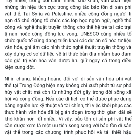
Tuy nhiên, trong bối cảnh nhiều khó khăn, vẫn xuất hiện
những tín hiệu tích cực trong công tác bảo tồn di sản phi
vật thể. Tại Syria và Palestine, nhiều cộng đồng người tị
nạn đã chủ động tổ chức các lớp học ngôn ngữ, nghề thủ
công và nghệ thuật truyền thống cho thế hệ trẻ tại các trại
tị nạn hoặc cộng đồng lưu vong. UNESCO cùng nhiều tổ
chức quốc tế cũng đang triển khai các dự án số hóa tư liệu
văn hóa, ghi âm các hình thức nghệ thuật truyền thống và
xây dựng cơ sở dữ liệu về tri thức bản địa nhằm bảo đảm
các giá trị văn hóa vẫn được lưu giữ ngay cả trong điều
kiện xung đột.
Nhìn chung, khủng hoảng đối với di sản văn hóa phi vật
thể tại Trung Đông hiện nay không chỉ xuất phát từ sự phá
hủy vật chất mà còn từ những đứt gãy trong đời sống xã
hội và cộng đồng. Nếu các di tích có thể được phục dựng
bằng nguồn lực kỹ thuật và tài chính, thì việc khôi phục các
thực hành văn hóa đã bị gián đoạn trong thời gian dài sẽ
khó khăn hơn rất nhiều. Vì vậy, bảo tồn di sản phi vật thể
cần được xem là một ưu tiên song song với bảo tồn di sản
vật thể trong các chương trình phục hồi và tái thiết hậu