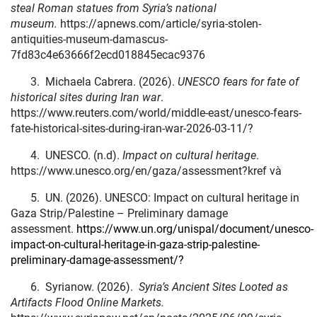
steal Roman statues from Syria’s national
museum.
https://apnews.com/article/syria-stolen-
antiquities-museum-damascus-
7fd83c4e63666f2ecd018845ecac9376
3.
Michaela Cabrera. (2026).
UNESCO fears for fate of
historical sites during Iran war
.
https://www.reuters.com/world/middle-east/unesco-fears-
fate-historical-sites-during-iran-war-2026-03-11/?
4.
UNESCO. (n.d).
Impact on cultural heritage
.
https://www.unesco.org/en/gaza/assessment?kref và
5.
UN. (2026). UNESCO: Impact on cultural heritage in
Gaza Strip/Palestine – Preliminary damage
assessment.
https://www.un.org/unispal/document/unesco-
impact-on-cultural-heritage-in-gaza-strip-palestine-
preliminary-damage-assessment/
?
6.
Syrianow. (2026).
Syria’s Ancient Sites Looted as
Artifacts Flood Online Markets.