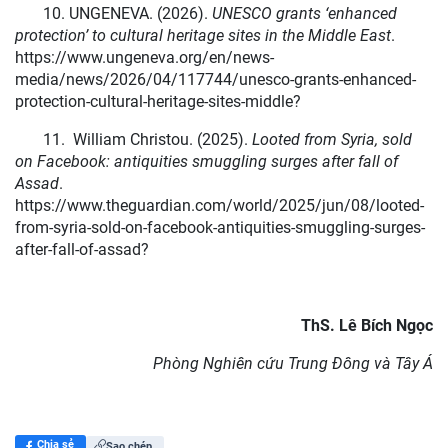
10.
UNGENEVA. (2026).
UNESCO grants ‘enhanced
protection’ to cultural heritage sites in the Middle East
.
https://www.ungeneva.org/en/news-
media/news/2026/04/117744/unesco-grants-enhanced-
protection-cultural-heritage-sites-middle?
11.
William Christou. (2025).
Looted from Syria, sold
on Facebook: antiquities smuggling surges after fall of
Assad
.
https://www.theguardian.com/world/2025/jun/08/looted-
from-syria-sold-on-facebook-antiquities-smuggling-surges-
after-fall-of-assad?
ThS. Lê Bích Ngọc
Phòng Nghiên cứu Trung Đông và Tây Á
Chia sẻ
Sao chép