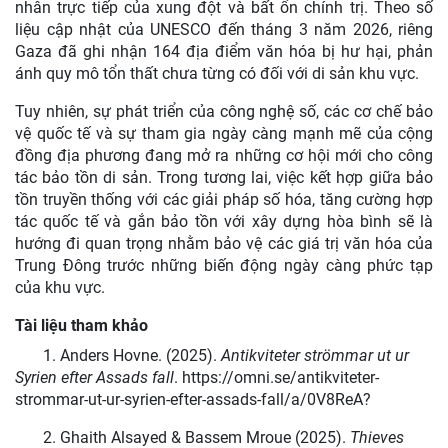
nhân trực tiếp của xung đột và bất ổn chính trị. Theo số
liệu cập nhật của UNESCO đến tháng 3 năm 2026, riêng
Gaza đã ghi nhận 164 địa điểm văn hóa bị hư hại, phản
ánh quy mô tổn thất chưa từng có đối với di sản khu vực.
Tuy nhiên, sự phát triển của công nghệ số, các cơ chế bảo
vệ quốc tế và sự tham gia ngày càng mạnh mẽ của cộng
đồng địa phương đang mở ra những cơ hội mới cho công
tác bảo tồn di sản. Trong tương lai, việc kết hợp giữa bảo
tồn truyền thống với các giải pháp số hóa, tăng cường hợp
tác quốc tế và gắn bảo tồn với xây dựng hòa bình sẽ là
hướng đi quan trọng nhằm bảo vệ các giá trị văn hóa của
Trung Đông trước những biến động ngày càng phức tạp
của khu vực.
Tài liệu tham khảo
1.
Anders Hovne. (2025).
Antikviteter strömmar ut ur
Syrien efter Assads fall
. https://omni.se/antikviteter-
strommar-ut-ur-syrien-efter-assads-fall/a/0V8ReA?
2.
Ghaith Alsayed & Bassem Mroue (2025).
Thieves