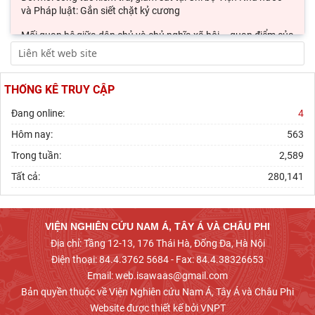
và Pháp luật: Gắn siết chặt kỷ cương
Mối quan hệ giữa dân chủ và chủ nghĩa xã hội – quan điểm của
C.Mác và sự vận dụng ở Việt Nam thời
Phát triển thị trường carbon: Kinh nghiệm quốc tế và hàm ý
cho Việt Nam
THỐNG KÊ TRUY CẬP
Chủ tịch Viện Hàn lâm Khoa học xã hội Việt Nam thăm và làm
Đang online:
4
việc tại Viện Khoa học Kinh tế và Xã hội
Hôm nay:
563
Trong tuần:
2,589
Tất cả:
280,141
VIỆN NGHIÊN CỨU NAM Á, TÂY Á VÀ CHÂU PHI
Địa chỉ: Tầng 12-13, 176 Thái Hà, Đống Đa, Hà Nội
Điện thoại: 84.4.3762 5684 - Fax: 84.4.38326653
Email: web.isawaas@gmail.com
Bản quyền thuộc về Viện Nghiên cứu Nam Á, Tây Á và Châu Phi
Website được thiết kế bởi VNPT