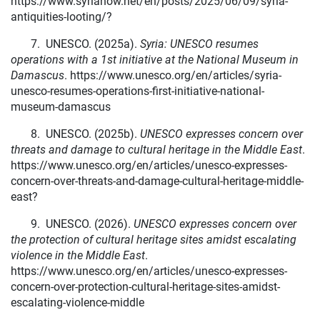
https://www.syrianow.net/en/posts/2025/06/09/syria-
antiquities-looting/?
7.
UNESCO. (2025a).
Syria: UNESCO resumes
operations with a 1st initiative at the National Museum in
Damascus
. https://www.unesco.org/en/articles/syria-
unesco-resumes-operations-first-initiative-national-
museum-damascus
8.
UNESCO. (2025b).
UNESCO expresses concern over
threats and damage to cultural heritage in the Middle East
.
https://www.unesco.org/en/articles/unesco-expresses-
concern-over-threats-and-damage-cultural-heritage-middle-
east?
9.
UNESCO. (2026).
UNESCO expresses concern over
the protection of cultural heritage sites amidst escalating
violence in the Middle East
.
https://www.unesco.org/en/articles/unesco-expresses-
concern-over-protection-cultural-heritage-sites-amidst-
escalating-violence-middle