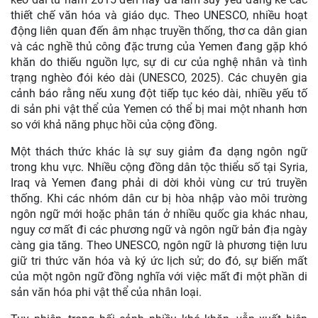
thiết chế văn hóa và giáo dục. Theo UNESCO, nhiều hoạt
động liên quan đến âm nhạc truyền thống, thơ ca dân gian
và các nghề thủ công đặc trưng của Yemen đang gặp khó
khăn do thiếu nguồn lực, sự di cư của nghệ nhân và tình
trạng nghèo đói kéo dài (UNESCO, 2025). Các chuyên gia
cảnh báo rằng nếu xung đột tiếp tục kéo dài, nhiều yếu tố
di sản phi vật thể của Yemen có thể bị mai một nhanh hơn
so với khả năng phục hồi của cộng đồng.
Một thách thức khác là sự suy giảm đa dạng ngôn ngữ
trong khu vực. Nhiều cộng đồng dân tộc thiểu số tại Syria,
Iraq và Yemen đang phải di dời khỏi vùng cư trú truyền
thống. Khi các nhóm dân cư bị hòa nhập vào môi trường
ngôn ngữ mới hoặc phân tán ở nhiều quốc gia khác nhau,
nguy cơ mất đi các phương ngữ và ngôn ngữ bản địa ngày
càng gia tăng. Theo UNESCO, ngôn ngữ là phương tiện lưu
giữ tri thức văn hóa và ký ức lịch sử; do đó, sự biến mất
của một ngôn ngữ đồng nghĩa với việc mất đi một phần di
sản văn hóa phi vật thể của nhân loại.