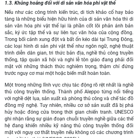
1.3. Khủng hoảng đối với di sản văn hóa phi vật thể
Nếu như các công trình kiến trúc, di tích khảo cổ hay bảo
tàng là những biểu hiện hữu hình của di sản văn hóa thì di
sản văn hóa phi vật thể lại là phần cốt lõi phản ánh bản
sắc, ký ức tập thể và sự liên tục văn hóa của cộng đồng.
Trong bối cảnh xung đột và bất ổn kéo dài tại Trung Đông,
các loại hình di sản phi vật thể như ngôn ngữ, nghệ thuật
trình diễn dân gian, tri thức bản địa, nghề thủ công truyền
thống, tập quán xã hội và nghi lễ tôn giáo đang phải đối
mặt với những thách thức nghiêm trọng, thậm chí đứng
trước nguy cơ mai một hoặc biến mất hoàn toàn.
Một trong những lĩnh vực chịu tác động rõ rệt nhất là nghề
thủ công truyền thống. Thành phố Aleppo từng nổi tiếng
với nghề dệt lụa, sản xuất xà phòng thủ công và chế tác đồ
đồng mỹ nghệ. Tuy nhiên, nhiều cơ sở sản xuất đã bị phá
hủy hoặc đóng cửa trong thời gian chiến tranh. UNESCO
ghi nhận rằng sự gián đoạn chuỗi truyền nghề giữa các thế
hệ đang khiến nhiều kỹ năng thủ công truyền thống đối
mặt với nguy cơ thất truyền nếu không có các chương trình