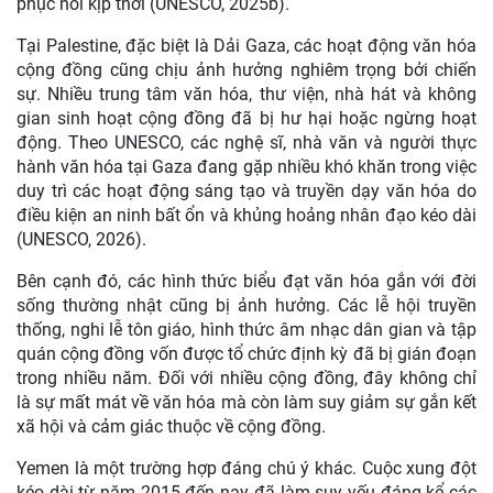
phục hồi kịp thời (UNESCO, 2025b).
Tại Palestine, đặc biệt là Dải Gaza, các hoạt động văn hóa
cộng đồng cũng chịu ảnh hưởng nghiêm trọng bởi chiến
sự. Nhiều trung tâm văn hóa, thư viện, nhà hát và không
gian sinh hoạt cộng đồng đã bị hư hại hoặc ngừng hoạt
động. Theo UNESCO, các nghệ sĩ, nhà văn và người thực
hành văn hóa tại Gaza đang gặp nhiều khó khăn trong việc
duy trì các hoạt động sáng tạo và truyền dạy văn hóa do
điều kiện an ninh bất ổn và khủng hoảng nhân đạo kéo dài
(UNESCO, 2026).
Bên cạnh đó, các hình thức biểu đạt văn hóa gắn với đời
sống thường nhật cũng bị ảnh hưởng. Các lễ hội truyền
thống, nghi lễ tôn giáo, hình thức âm nhạc dân gian và tập
quán cộng đồng vốn được tổ chức định kỳ đã bị gián đoạn
trong nhiều năm. Đối với nhiều cộng đồng, đây không chỉ
là sự mất mát về văn hóa mà còn làm suy giảm sự gắn kết
xã hội và cảm giác thuộc về cộng đồng.
Yemen là một trường hợp đáng chú ý khác. Cuộc xung đột
kéo dài từ năm 2015 đến nay đã làm suy yếu đáng kể các