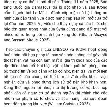
tăng nguy cơ thất thoát di sản. Tháng 11 năm 2025, Bảo
tàng Quốc gia Damascus đã bị đột nhập và sáu tượng
cẩm thạch thời La Mã bị đánh cắp mặc dù hệ thống an
ninh của bảo tàng vừa được nâng cấp sau khi mở cửa trở
lại đầu năm 2025. Vụ việc cho thấy ngay cả các thiết chế
bảo tồn quan trọng nhất của Syria cũng đang đối mặt với
nhiều rủi ro trong bối cảnh hậu xung đột (Ghaith Alsayed
and Bassem Mroue, 2025).
Theo các chuyên gia của UNESCO và ICOM, hoạt động
buôn bán bất hợp pháp tài sản văn hóa không chỉ gây thất
thoát hiện vật mà còn làm mất đi giá trị khoa học của các
địa điểm khảo cổ. Khi hiện vật bị khai quật trái phép, toàn
bộ thông tin về bối cảnh khảo cổ học, niên đại và mối liên
hệ lịch sử của chúng có thể bị mất vĩnh viễn, khiến việc
nghiên cứu và phục dựng lịch sử trở nên khó khăn hơn.
Đồng thời, nguồn lợi nhuận từ thị trường cổ vật bất hợp
pháp còn có nguy cơ trở thành nguồn tài chính cho các
nhóm tội phạm có tổ chức và các mạng lưới cực đoan
hoạt động trong khu vực (William Christou, 2025).