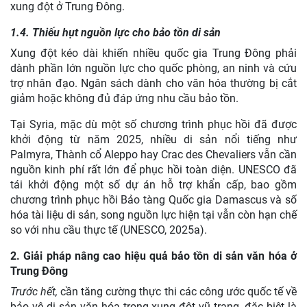
xung đột ở Trung Đông.
1.4. Thiếu hụt nguồn lực cho bảo tồn di sản
Xung đột kéo dài khiến nhiều quốc gia Trung Đông phải
dành phần lớn nguồn lực cho quốc phòng, an ninh và cứu
trợ nhân đạo. Ngân sách dành cho văn hóa thường bị cắt
giảm hoặc không đủ đáp ứng nhu cầu bảo tồn.
Tại Syria, mặc dù một số chương trình phục hồi đã được
khởi động từ năm 2025, nhiều di sản nổi tiếng như
Palmyra, Thành cổ Aleppo hay Crac des Chevaliers vẫn cần
nguồn kinh phí rất lớn để phục hồi toàn diện. UNESCO đã
tái khởi động một số dự án hỗ trợ khẩn cấp, bao gồm
chương trình phục hồi Bảo tàng Quốc gia Damascus và số
hóa tài liệu di sản, song nguồn lực hiện tại vẫn còn hạn chế
so với nhu cầu thực tế (UNESCO, 2025a).
2. Giải pháp nâng cao hiệu quả bảo tồn di sản văn hóa ở
Trung Đông
Trước hết,
cần tăng cường thực thi các công ước quốc tế về
bảo vệ di sản văn hóa trong xung đột vũ trang, đặc biệt là