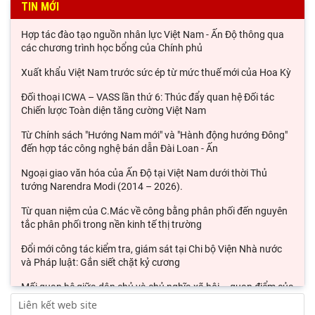
TIN MỚI
Hợp tác đào tạo nguồn nhân lực Việt Nam - Ấn Độ thông qua
các chương trình học bổng của Chính phủ
Xuất khẩu Việt Nam trước sức ép từ mức thuế mới của Hoa Kỳ
Đối thoại ICWA – VASS lần thứ 6: Thúc đẩy quan hệ Đối tác
Chiến lược Toàn diện tăng cường Việt Nam
Từ Chính sách "Hướng Nam mới" và "Hành động hướng Đông"
đến hợp tác công nghệ bán dẫn Đài Loan - Ấn
Ngoại giao văn hóa của Ấn Độ tại Việt Nam dưới thời Thủ
tướng Narendra Modi (2014 – 2026).
Từ quan niệm của C.Mác về công bằng phân phối đến nguyên
tắc phân phối trong nền kinh tế thị trường
Đổi mới công tác kiểm tra, giám sát tại Chi bộ Viện Nhà nước
và Pháp luật: Gắn siết chặt kỷ cương
Mối quan hệ giữa dân chủ và chủ nghĩa xã hội – quan điểm của
C.Mác và sự vận dụng ở Việt Nam thời