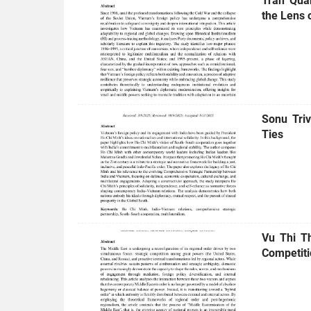
Tran Quan
the Lens o
Sonu Triv
Ties
Vu Thi T
Competiti