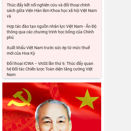
Thúc đẩy kết nối nghiên cứu và đối thoại chính
sách giữa Viện Hàn lâm Khoa học xã hội Việt Nam
và
Hợp tác đào tạo nguồn nhân lực Việt Nam - Ấn Độ
thông qua các chương trình học bổng của Chính
phủ
Xuất khẩu Việt Nam trước sức ép từ mức thuế
mới của Hoa Kỳ
Đối thoại ICWA – VASS lần thứ 6: Thúc đẩy quan
hệ Đối tác Chiến lược Toàn diện tăng cường Việt
Nam
Từ Chính sách "Hướng Nam mới" và "Hành động
hướng Đông" đến hợp tác công nghệ bán dẫn Đài
Loan - Ấn
Ngoại giao văn hóa của Ấn Độ tại Việt Nam dưới
thời Thủ tướng Narendra Modi (2014 – 2026).
Từ quan niệm của C.Mác về công bằng phân phối
đến nguyên tắc phân phối trong nền kinh tế thị