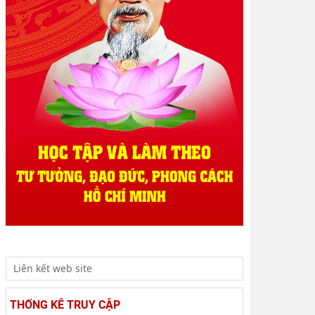
trường
Đổi mới công tác kiểm tra, giám sát tại Chi bộ Viện
Nhà nước và Pháp luật: Gắn siết chặt kỷ cương
THỐNG KÊ TRUY CẬP