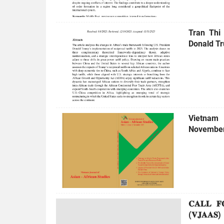
Tran Thi
Donald Tr
Vietnam 
November
𝐂𝐀𝐋𝐋 𝐅𝐎𝐑
(𝐕𝐉𝐀𝐀𝐒)