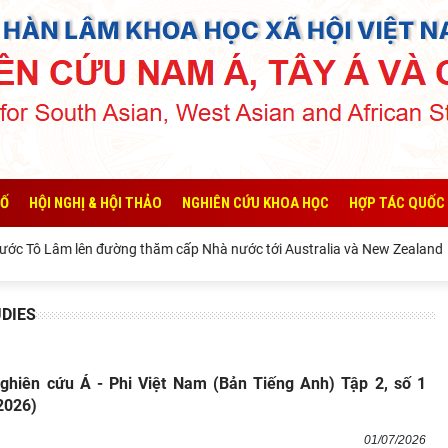
SỐ
HỘI NGHỊ & HỘI THẢO
NGHIÊN CỨU KHOA HỌC
HỢP TÁC QUỐC
c Tô Lâm lên đường thăm cấp Nhà nước tới Australia và New Zealand
UDIES
ghiên cứu Á - Phi Việt Nam (Bản Tiếng Anh) Tập 2, số 1
2026)
01/07/2026