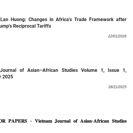
 Lan Huong: Changes in Africa's Trade Framework after
ump's Reciprocal Tariffs
22/01/2026
Journal of Asian–African Studies Volume 1, Issue 1,
 2025
28/11/2025
 𝐏𝐀𝐏𝐄𝐑𝐒 - 𝐕𝐢𝐞𝐭𝐧𝐚𝐦 𝐉𝐨𝐮𝐫𝐧𝐚𝐥 𝐨𝐟 𝐀𝐬𝐢𝐚𝐧-𝐀𝐟𝐫𝐢𝐜𝐚𝐧 𝐒𝐭𝐮𝐝𝐢𝐞𝐬