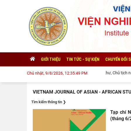
GIỚI THIỆU
TIN TỨC - SỰ KIỆN
CHUYỂN ĐỔI 
Tổng Bí thư, Chủ tịch nướ
Chủ nhật, 9/8/2026, 12:35:49 PM
VIETNAM JOURNAL OF ASIAN - AFRICAN ST
Tìm kiếm thông tin
❯
Tạp chí N
(tháng 6/