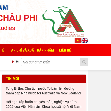
 TẾ
TẠP CHÍ VÀ XUẤT BẢN PHẨM
LIÊN HỆ
Hội nghị tập huấn chuyên môn, nghiệp vụ năm 2026 của Viện Hàn 
TIN MỚI
Tổng Bí thư, Chủ tịch nước Tô Lâm lên đường
thăm cấp Nhà nước tới Australia và New Zealand
Hội nghị tập huấn chuyên môn, nghiệp vụ năm
2026 của Viện Hàn lâm Khoa học xã hội Việt Nam