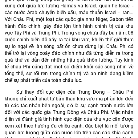
xung đột giữa lực lượng Hamas và Israel, quan hệ Israel -
các nước Arab chuyển biến xấu, mâu thuẫn Israel - Iran...
Với Châu Phi, một loạt các quốc gia như Niger, Gabon tiến
hành đảo chính, gây đảo lộn tình hình chính trị của khu
vực Tây Phi và Trung Phi. Trong vòng chưa đầy ba năm, 08
cuộc chính biến đã xảy ra tại khu vực, khiến thế giới thực
sự lo ngại về làn sóng bất ổn chưa dừng lại. Châu Phi có
thể trở lại vòng xoáy đảo chính như đã từng diễn ra trong
quá khứ và dẫn đến những hậu quả khôn lường. Tuy kinh
tế châu Phi cũng đạt một số điểm khởi sắc song nhìn về
tổng thể, sự rối ren trong chính trị và an ninh đang kiềm
chế sự phát triển của toàn châu lục.
Sự thay đổi cục diện của Trung Đông – Châu Phi
không chỉ xuất phát từ bản thân khu vực mà phần lớn đến
từ các tác nhân bên ngoài, đó là sự cạnh tranh nước lớn
đối với các quốc gia
Trung Đông và Châu Phi
.
Việc nhận
diện và đánh giá tình hình cục diện của khu vực cần được
xem xét theo hướng đa chiều cạnh, đặc biệt là mối tương
quan lực lượng giữa các nước lớn trên các các khía cạnh