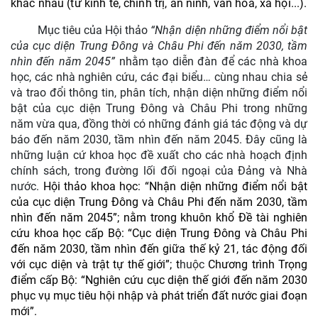
khác nhau (từ kinh tế, chính trị, an ninh, văn hoá, xã hội...).
Mục tiêu của Hội thảo
“Nhận diện những điểm nổi bật
của cục diện Trung Đông và Châu Phi đến năm 2030, tầm
nhìn đến năm 2045
”
nhằm tạo diễn đàn để các nhà khoa
học, các nhà nghiên cứu, các đại biểu… cùng nhau chia sẻ
và trao đổi thông tin, phân tích, n
hận diện những điểm nổi
bật của cục diện Trung Đông và Châu Phi trong những
năm vừa qua, đồng thời có những đánh giá tác động và dự
báo đến năm 2030, tầm nhìn đến năm 2045. Đây cũng là
những
luận cứ khoa học đề xuất cho các nhà hoạch định
chính sách, trong đường lối đối ngoại của Đảng và Nhà
nước.
Hội thảo khoa học:
“Nhận diện những điểm nổi bật
của cục diện Trung Đông và Châu Phi đến năm 2030, tầm
nhìn đến năm 2045”;
nằm
trong khuôn khổ
Đề tài nghiên
cứu khoa học cấp Bộ: “Cục diện Trung Đông và Châu Phi
đến năm 2030, tầm nhìn đến giữa thế kỷ 21, tác động đối
với cục diện và trật tự thế giới”
; t
huộc
Chương trình Trọng
điểm cấp Bộ:
“Nghiên cứu cục diện thế giới đến năm 2030
phục vụ mục tiêu hội nhập và phát triển đất nước giai đoạn
mới”.