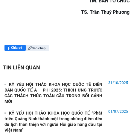
TM. BAN TỔ CHỨC
TS. Trần Thuỳ Phương
Chia sẻ
Sao chép
TIN LIÊN QUAN
31/10/2025
KỶ YẾU HỘI THẢO KHOA HỌC QUỐC TẾ DIỄN
ĐÀN QUỐC TẾ Á – PHI 2025: THÍCH ỨNG TRƯỚC
CÁC THÁCH THỨC TOÀN CẦU TRONG BỐI CẢNH
MỚI
01/07/2025
KỶ YẾU HỘI THẢO KHOA HỌC QUỐC TẾ “Phát
Hợp tác đào tạo nguồn nhân lực Việt Nam - Ấn Độ thông qua
triển Quảng Ninh thành một trong những điểm đến
các chương trình học bổng của Chính phủ
du lịch thân thiện với người Hồi giáo hàng đầu tại
Việt Nam”