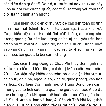
các diễn đàn quốc tế.
Do đó, từ trước tới nay khu vực này
luôn là nơi các cường quốc, các thế lực trọng yếu trên thế
giới tranh giành ảnh hưởng.
Khái niệm cục diện
ở khu vực đề cập đến toàn bộ tình
hình mọi mặt (chính trị, kinh tế, quân sự…) của khu vực
được biểu hiện ra trên một “lát cắt” thời gian; cũng như
tương quan giữa các lực lượng chính trị chủ yếu trên bàn
cờ chính trị khu vực.
Trong đó, nghiên cứu chú trọng nhất
vào vấn đề chính trị- an ninh,
các yếu tố khác như kinh tế,
văn hóa, tôn giáo… là bối cảnh chung.
C
ục diện
Trung Đông và Châu Phi
thay đổi mạnh mẽ
kể từ khi diễn ra biến động chính trị Mùa xuân Arab năm
2011. Sự kiện này khiến cho toàn bộ cục diện khu vực từ
chính trị, an ninh, ngoại giao, kinh tế, quốc phòng, văn hoá
xã hội… đều biến đổi mạnh mẽ.
Ở Trung Đông, bên cạnh
những yếu tố tích cực như quan hệ giữa các nước Arab đã
theo hướng gắn kết; quan hệ hoà hữu bước đầu giữa Iran
và Saudi Arabia, Iran và Iraq, Ai Cập và Thổ Nhĩ Kỳ...; thời
gian qua Trung Đông cũng xảy ra rất nhiều vấn đề, đó là: