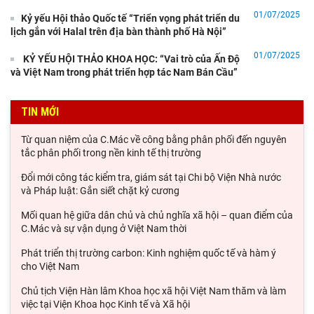
Xuất khẩu Việt Nam trước sức ép từ mức thuế mới của Hoa Kỳ
01/07/2025
Kỷ yếu Hội thảo Quốc tế “Triển vọng phát triển du
Đối thoại ICWA – VASS lần thứ 6: Thúc đẩy quan hệ Đối tác
lịch gắn với Halal trên địa bàn thành phố Hà Nội”
Chiến lược Toàn diện tăng cường Việt Nam
01/07/2025
KỶ YẾU HỘI THẢO KHOA HỌC: “Vai trò của Ấn Độ
Từ Chính sách "Hướng Nam mới" và "Hành động hướng Đông"
và Việt Nam trong phát triển hợp tác Nam Bán Cầu”
đến hợp tác công nghệ bán dẫn Đài Loan - Ấn
Ngoại giao văn hóa của Ấn Độ tại Việt Nam dưới thời Thủ
TIN MỚI
tướng Narendra Modi (2014 – 2026).
Từ quan niệm của C.Mác về công bằng phân phối đến nguyên
tắc phân phối trong nền kinh tế thị trường
Đổi mới công tác kiểm tra, giám sát tại Chi bộ Viện Nhà nước
và Pháp luật: Gắn siết chặt kỷ cương
Mối quan hệ giữa dân chủ và chủ nghĩa xã hội – quan điểm của
C.Mác và sự vận dụng ở Việt Nam thời
Phát triển thị trường carbon: Kinh nghiệm quốc tế và hàm ý
cho Việt Nam
Chủ tịch Viện Hàn lâm Khoa học xã hội Việt Nam thăm và làm
việc tại Viện Khoa học Kinh tế và Xã hội