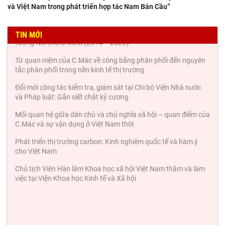
Xuất khẩu Việt Nam trước sức ép từ mức thuế mới của Hoa Kỳ
và Việt Nam trong phát triển hợp tác Nam Bán Cầu”
Đối thoại ICWA – VASS lần thứ 6: Thúc đẩy quan hệ Đối tác
Chiến lược Toàn diện tăng cường Việt Nam
TIN MỚI
Từ Chính sách "Hướng Nam mới" và "Hành động hướng Đông"
đến hợp tác công nghệ bán dẫn Đài Loan - Ấn
Ngoại giao văn hóa của Ấn Độ tại Việt Nam dưới thời Thủ
tướng Narendra Modi (2014 – 2026).
Từ quan niệm của C.Mác về công bằng phân phối đến nguyên
tắc phân phối trong nền kinh tế thị trường
Đổi mới công tác kiểm tra, giám sát tại Chi bộ Viện Nhà nước
và Pháp luật: Gắn siết chặt kỷ cương
Mối quan hệ giữa dân chủ và chủ nghĩa xã hội – quan điểm của
C.Mác và sự vận dụng ở Việt Nam thời
Phát triển thị trường carbon: Kinh nghiệm quốc tế và hàm ý
cho Việt Nam
Chủ tịch Viện Hàn lâm Khoa học xã hội Việt Nam thăm và làm
việc tại Viện Khoa học Kinh tế và Xã hội