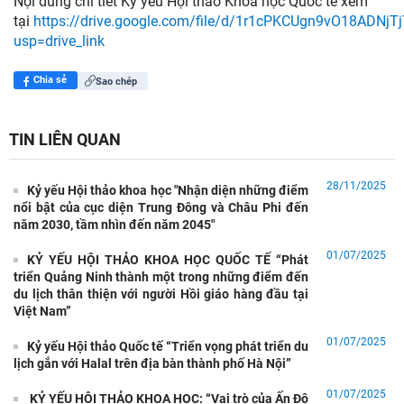
Nội dung chi tiết Kỷ yếu Hội thảo Khoa học Quốc tế xem
tại
https://drive.google.com/file/d/1r1cPKCUgn9vO18ADNj
usp=drive_link
Chia sẻ
Sao chép
TIN LIÊN QUAN
28/11/2025
Kỷ yếu Hội thảo khoa học "Nhận diện những điểm
nổi bật của cục diện Trung Đông và Châu Phi đến
năm 2030, tầm nhìn đến năm 2045"
01/07/2025
KỶ YẾU HỘI THẢO KHOA HỌC QUỐC TẾ “Phát
triển Quảng Ninh thành một trong những điểm đến
du lịch thân thiện với người Hồi giáo hàng đầu tại
Việt Nam”
01/07/2025
Kỷ yếu Hội thảo Quốc tế “Triển vọng phát triển du
Hợp tác đào tạo nguồn nhân lực Việt Nam - Ấn Độ thông qua
lịch gắn với Halal trên địa bàn thành phố Hà Nội”
các chương trình học bổng của Chính phủ
01/07/2025
KỶ YẾU HỘI THẢO KHOA HỌC: “Vai trò của Ấn Độ