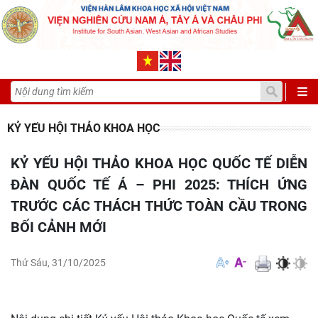
KỶ YẾU HỘI THẢO KHOA HỌC
KỶ YẾU HỘI THẢO KHOA HỌC QUỐC TẾ DIỄN
ĐÀN QUỐC TẾ Á – PHI 2025: THÍCH ỨNG
TRƯỚC CÁC THÁCH THỨC TOÀN CẦU TRONG
BỐI CẢNH MỚI
Thứ Sáu, 31/10/2025