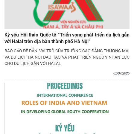
Kỷ yếu Hội thảo Quốc tế “Triển vọng phát triển du lịch gắn
với Halal trên địa bàn thành phố Hà Nội”
BÁO CÁO ĐỀ DẪN: VAI TRÒ CỦA TRƯỜNG CAO ĐẲNG THƯƠNG MẠI
VÀ DU LỊCH HÀ NỘI ĐÀO TẠO VÀ PHÁT TRIỂN NGUỒN NHÂN LỰC
CHO DU LỊCH GẮN VỚI HALAL
01/07/2025