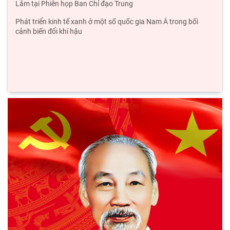
tắc phân phối trong nền kinh tế thị trường
Đổi mới công tác kiểm tra, giám sát tại Chi bộ Viện Nhà nước
và Pháp luật: Gắn siết chặt kỷ cương
Mối quan hệ giữa dân chủ và chủ nghĩa xã hội – quan điểm của
C.Mác và sự vận dụng ở Việt Nam thời
Phát triển thị trường carbon: Kinh nghiệm quốc tế và hàm ý
cho Việt Nam
Chủ tịch Viện Hàn lâm Khoa học xã hội Việt Nam thăm và làm
việc tại Viện Khoa học Kinh tế và Xã hội
Thông báo Kết luận của đồng chí Tổng Bí thư, Chủ tịch nước Tô
Lâm tại Phiên họp Ban Chỉ đạo Trung
Phát triển kinh tế xanh ở một số quốc gia Nam Á trong bối
cảnh biến đổi khí hậu