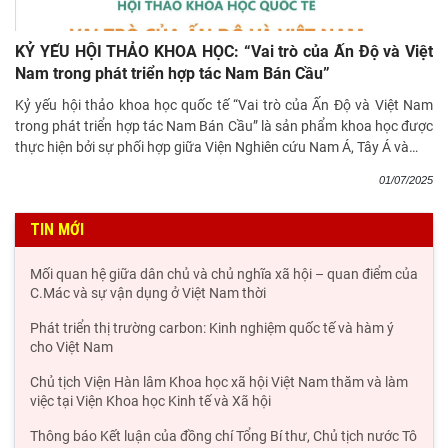
KỶ YẾU HỘI THẢO KHOA HỌC: “Vai trò của Ấn Độ và Việt
Nam trong phát triển hợp tác Nam Bán Cầu”
Kỷ yếu hội thảo khoa học quốc tế “Vai trò của Ấn Độ và Việt Nam
trong phát triển hợp tác Nam Bán Cầu” là sản phẩm khoa học được
thực hiện bởi sự phối hợp giữa Viện Nghiên cứu Nam Á, Tây Á và
…
01/07/2025
TIN MỚI
Đối thoại ICWA – VASS lần thứ 6: Thúc đẩy quan hệ Đối tác
Chiến lược Toàn diện tăng cường Việt Nam
Từ Chính sách "Hướng Nam mới" và "Hành động hướng Đông"
đến hợp tác công nghệ bán dẫn Đài Loan - Ấn
Ngoại giao văn hóa của Ấn Độ tại Việt Nam dưới thời Thủ
tướng Narendra Modi (2014 – 2026).
Từ quan niệm của C.Mác về công bằng phân phối đến nguyên