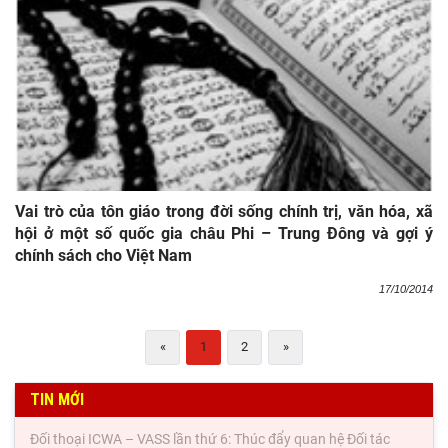
Vai trò của tôn giáo trong đời sống chính trị, văn hóa, xã
hội ở một số quốc gia châu Phi – Trung Đông và gợi ý
chính sách cho Việt Nam
17/10/2014
«
1
2
»
TIN MỚI
Đối thoại ICWA – VASS lần thứ 6: Thúc đẩy quan hệ Đối tác