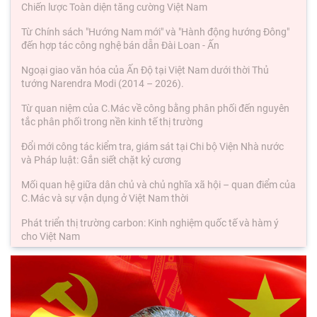
Chiến lược Toàn diện tăng cường Việt Nam
Từ Chính sách "Hướng Nam mới" và "Hành động hướng Đông"
đến hợp tác công nghệ bán dẫn Đài Loan - Ấn
Ngoại giao văn hóa của Ấn Độ tại Việt Nam dưới thời Thủ
tướng Narendra Modi (2014 – 2026).
Từ quan niệm của C.Mác về công bằng phân phối đến nguyên
tắc phân phối trong nền kinh tế thị trường
Đổi mới công tác kiểm tra, giám sát tại Chi bộ Viện Nhà nước
và Pháp luật: Gắn siết chặt kỷ cương
Mối quan hệ giữa dân chủ và chủ nghĩa xã hội – quan điểm của
C.Mác và sự vận dụng ở Việt Nam thời
Phát triển thị trường carbon: Kinh nghiệm quốc tế và hàm ý
cho Việt Nam
Chủ tịch Viện Hàn lâm Khoa học xã hội Việt Nam thăm và làm
việc tại Viện Khoa học Kinh tế và Xã hội
Thông báo Kết luận của đồng chí Tổng Bí thư, Chủ tịch nước Tô
Lâm tại Phiên họp Ban Chỉ đạo Trung