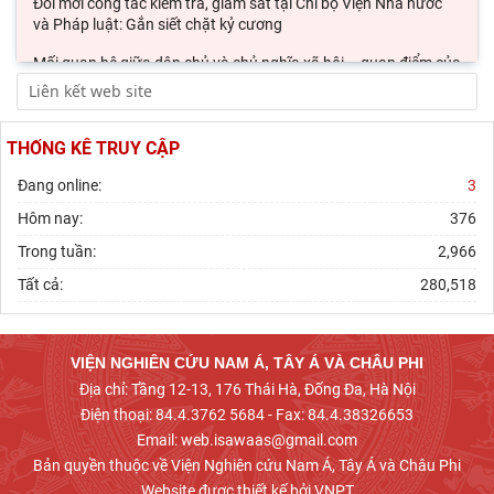
Đổi mới công tác kiểm tra, giám sát tại Chi bộ Viện Nhà nước
và Pháp luật: Gắn siết chặt kỷ cương
Mối quan hệ giữa dân chủ và chủ nghĩa xã hội – quan điểm của
C.Mác và sự vận dụng ở Việt Nam thời
Phát triển thị trường carbon: Kinh nghiệm quốc tế và hàm ý
cho Việt Nam
THỐNG KÊ TRUY CẬP
Chủ tịch Viện Hàn lâm Khoa học xã hội Việt Nam thăm và làm
Đang online:
3
việc tại Viện Khoa học Kinh tế và Xã hội
Hôm nay:
376
Trong tuần:
2,966
Tất cả:
280,518
VIỆN NGHIÊN CỨU NAM Á, TÂY Á VÀ CHÂU PHI
Địa chỉ: Tầng 12-13, 176 Thái Hà, Đống Đa, Hà Nội
Điện thoại: 84.4.3762 5684 - Fax: 84.4.38326653
Email: web.isawaas@gmail.com
Bản quyền thuộc về Viện Nghiên cứu Nam Á, Tây Á và Châu Phi
Website được thiết kế bởi VNPT