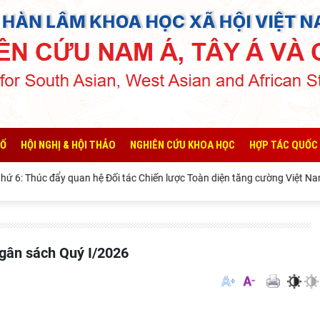
SỐ
HỘI NGHỊ & HỘI THẢO
NGHIÊN CỨU KHOA HỌC
HỢP TÁC QUỐC
 6: Thúc đẩy quan hệ Đối tác Chiến lược Toàn diện tăng cường Việt Nam 
 ngân sách Quý I/2026