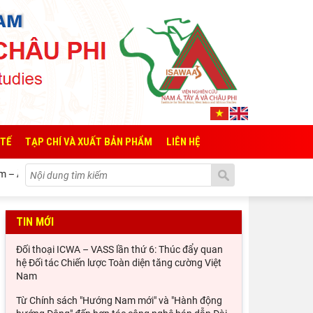
 TẾ
TẠP CHÍ VÀ XUẤT BẢN PHẨM
LIÊN HỆ
– Ấn Độ
Từ Chính sách "Hướng Nam mới" và "Hành động hướng Đ
TIN MỚI
Đối thoại ICWA – VASS lần thứ 6: Thúc đẩy quan
hệ Đối tác Chiến lược Toàn diện tăng cường Việt
Nam
Từ Chính sách "Hướng Nam mới" và "Hành động