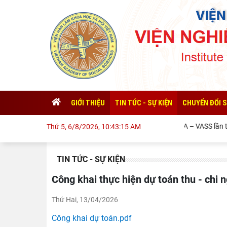
GIỚI THIỆU
TIN TỨC - SỰ KIỆN
CHUYỂN ĐỔI 
Đối thoại ICWA – VASS lần thứ
Thứ 5, 6/8/2026, 10:43:16 AM
TIN TỨC - SỰ KIỆN
Công khai thực hiện dự toán thu - chi
Thứ Hai, 13/04/2026
Công khai dự toán.pdf