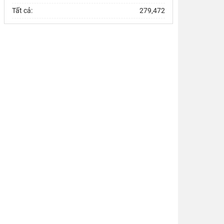
tịch nước Tô Lâm tại Phiên họp Ban Chỉ đạo Trung
Tất cả:
279,472
Phát triển kinh tế xanh ở một số quốc gia Nam Á
trong bối cảnh biến đổi khí hậu