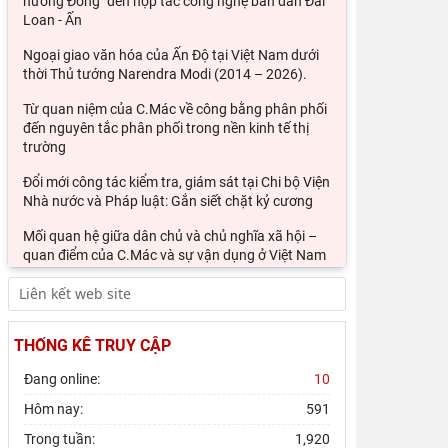
hướng Đông" đến hợp tác công nghệ bán dẫn Đài
Loan - Ấn
Ngoại giao văn hóa của Ấn Độ tại Việt Nam dưới
thời Thủ tướng Narendra Modi (2014 – 2026).
Từ quan niệm của C.Mác về công bằng phân phối
đến nguyên tắc phân phối trong nền kinh tế thị
trường
Đổi mới công tác kiểm tra, giám sát tại Chi bộ Viện
Nhà nước và Pháp luật: Gắn siết chặt kỷ cương
Mối quan hệ giữa dân chủ và chủ nghĩa xã hội –
quan điểm của C.Mác và sự vận dụng ở Việt Nam
thời
Phát triển thị trường carbon: Kinh nghiệm quốc tế
và hàm ý cho Việt Nam
THỐNG KÊ TRUY CẬP
Chủ tịch Viện Hàn lâm Khoa học xã hội Việt Nam
Đang online:
10
thăm và làm việc tại Viện Khoa học Kinh tế và Xã
hội
Hôm nay:
591
Thông báo Kết luận của đồng chí Tổng Bí thư, Chủ
Trong tuần:
1,920