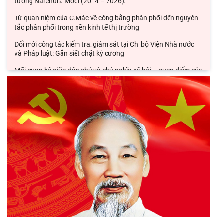
tướng Narendra Modi (2014 – 2026).
Từ quan niệm của C.Mác về công bằng phân phối đến nguyên
tắc phân phối trong nền kinh tế thị trường
Đổi mới công tác kiểm tra, giám sát tại Chi bộ Viện Nhà nước
và Pháp luật: Gắn siết chặt kỷ cương
Mối quan hệ giữa dân chủ và chủ nghĩa xã hội – quan điểm của
C.Mác và sự vận dụng ở Việt Nam thời
Phát triển thị trường carbon: Kinh nghiệm quốc tế và hàm ý
cho Việt Nam
Chủ tịch Viện Hàn lâm Khoa học xã hội Việt Nam thăm và làm
việc tại Viện Khoa học Kinh tế và Xã hội