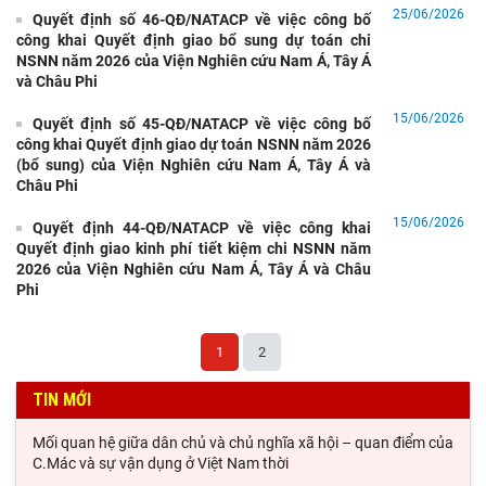
25/06/2026
Quyết định số 46-QĐ/NATACP về việc công bố
công khai Quyết định giao bổ sung dự toán chi
NSNN năm 2026 của Viện Nghiên cứu Nam Á, Tây Á
và Châu Phi
15/06/2026
Quyết định số 45-QĐ/NATACP về việc công bố
công khai Quyết định giao dự toán NSNN năm 2026
Đối thoại ICWA – VASS lần thứ 6: Thúc đẩy quan hệ Đối tác
(bổ sung) của Viện Nghiên cứu Nam Á, Tây Á và
Chiến lược Toàn diện tăng cường Việt Nam
Châu Phi
Từ Chính sách "Hướng Nam mới" và "Hành động hướng Đông"
15/06/2026
Quyết định 44-QĐ/NATACP về việc công khai
đến hợp tác công nghệ bán dẫn Đài Loan - Ấn
Quyết định giao kinh phí tiết kiệm chi NSNN năm
Ngoại giao văn hóa của Ấn Độ tại Việt Nam dưới thời Thủ
2026 của Viện Nghiên cứu Nam Á, Tây Á và Châu
tướng Narendra Modi (2014 – 2026).
Phi
Từ quan niệm của C.Mác về công bằng phân phối đến nguyên
tắc phân phối trong nền kinh tế thị trường
1
2
Đổi mới công tác kiểm tra, giám sát tại Chi bộ Viện Nhà nước
TIN MỚI
và Pháp luật: Gắn siết chặt kỷ cương
Mối quan hệ giữa dân chủ và chủ nghĩa xã hội – quan điểm của
C.Mác và sự vận dụng ở Việt Nam thời