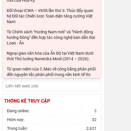
mới của Hoa Kỳ
Đối thoại ICWA – VASS lần thứ 6: Thúc đẩy quan
hệ Đối tác Chiến lược Toàn diện tăng cường Việt
Nam
Từ Chính sách "Hướng Nam mới" và "Hành động
hướng Đông" đến hợp tác công nghệ bán dẫn Đài
Loan - Ấn
Ngoại giao văn hóa của Ấn Độ tại Việt Nam dưới
thời Thủ tướng Narendra Modi (2014 – 2026).
Từ quan niệm của C.Mác về công bằng phân phối
đến nguyên tắc phân phối trong nền kinh tế thị
trường
Đổi mới công tác kiểm tra, giám sát tại Chi bộ Viện
Nhà nước và Pháp luật: Gắn siết chặt kỷ cương
THỐNG KÊ TRUY CẬP
Mối quan hệ giữa dân chủ và chủ nghĩa xã hội –
Đang online:
3
quan điểm của C.Mác và sự vận dụng ở Việt Nam
thời
Hôm nay:
32
Phát triển thị trường carbon: Kinh nghiệm quốc tế
Trong tuần:
2,621