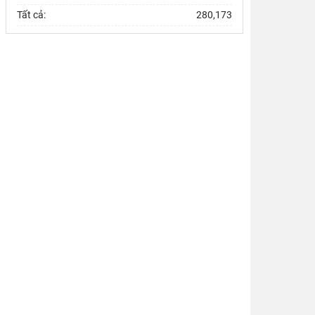
và hàm ý cho Việt Nam
Tất cả:
280,173
Chủ tịch Viện Hàn lâm Khoa học xã hội Việt Nam
thăm và làm việc tại Viện Khoa học Kinh tế và Xã
hội