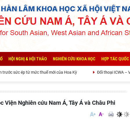
SỐ
HỘI NGHỊ & HỘI THẢO
NGHIÊN CỨU KHOA HỌC
HỢP TÁC QUỐC
ước sức ép từ mức thuế mới của Hoa Kỳ
Đối thoại ICWA – VASS
học Viện Nghiên cứu Nam Á, Tây Á và Châu Phi