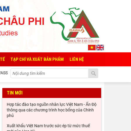
 TẾ
TẠP CHÍ VÀ XUẤT BẢN PHẨM
LIÊN HỆ
 lần thứ 6: Thúc đẩy quan hệ Đối tác Chiến lược Toàn diện tăng cường V
TIN MỚI
Hợp tác đào tạo nguồn nhân lực Việt Nam - Ấn Độ
thông qua các chương trình học bổng của Chính
phủ
Xuất khẩu Việt Nam trước sức ép từ mức thuế