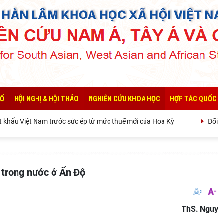
SỐ
HỘI NGHỊ & HỘI THẢO
NGHIÊN CỨU KHOA HỌC
HỢP TÁC QUỐC
iệt Nam trước sức ép từ mức thuế mới của Hoa Kỳ
Đối thoại 
n trong nước ở Ấn Độ
ThS. Nguy