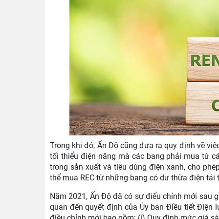
Trong khi đó, Ấn Độ cũng đưa ra quy định về việc
tối thiểu điện năng mà các bang phải mua từ cá
trong sản xuất và tiêu dùng điện xanh, cho phé
thể mua REC từ những bang có dư thừa điện tái 
Năm 2021, Ấn Độ đã có sự điểu chỉnh mới sau gầ
quan đến quyết định của Ủy ban Điều tiết Điện 
điều chỉnh mới bao gồm: (i) Quy định mức giá sà