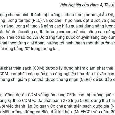
Viện Nghiên cứu Nam Á, Tây Á
trọng cho sự hình thành thị trường carbon trong nước tại Ấn Độ
ng lượng tái tạo (REC) và cơ chế Thực hiện, đạt được và giao
iển năng lượng tái tạo và nâng cao hiệu quả sử dụng năng lượng
vận hành các công cụ thị trường carbon mà còn nâng cao năng
p. Trên cơ sở đó, Ấn Độ đang từng bước chuyển sang xây dựn
 khai theo từng giai đoạn, hướng tới hình thành một thị trường
ải ròng bằng “0” trong tương lai.
hế phát triển sạch (CDM) được xây dựng nhằm giảm phát thải 
u. CDM cho phép các quốc gia công nghiệp hóa đầu tư vào cá
 Chứng chỉ giảm phát thải được chứng nhận (CERs) để bù đắp 
oạt động dự án CDM và nguồn cung CERs cho thị trường quốc 
ng ký theo CDM và đã phát hành 276 triệu CERs, đứng thứ hai 
i việc thành lập Cơ quan Cơ chế phát triển sạch quốc gia (
Bộ Môi trường, Rừng và Biến đổi khí hậu (MoEFCC) vào năm 