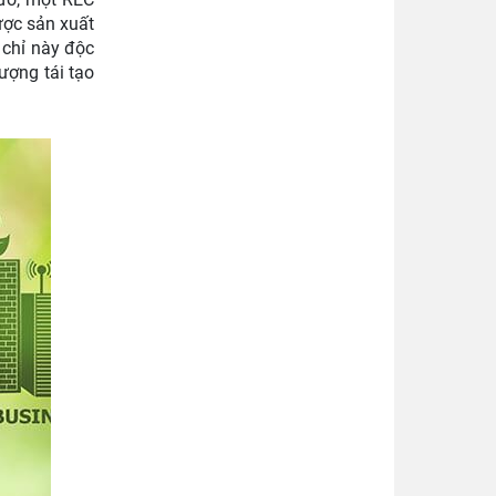
ược sản xuất
 chỉ này độc
ượng tái tạo