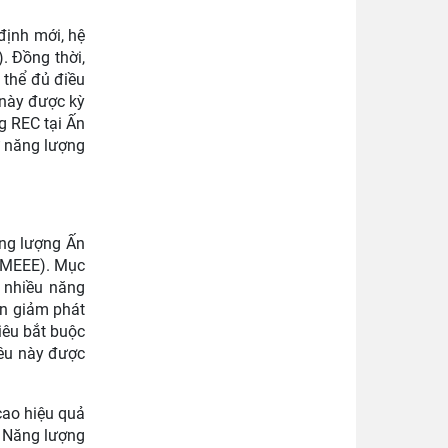
định mới, hệ
. Đồng thời,
 thể đủ điều
 này được kỳ
g REC tại Ấn
ừ năng lượng
ăng lượng Ấn
(NMEEE). Mục
ụ nhiều năng
ần giảm phát
iêu bắt buộc
iêu này được
cao hiệu quả
m Năng lượng