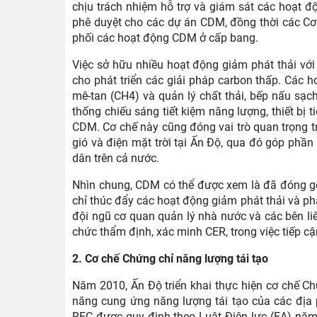
chịu trách nhiệm hỗ trợ và giám sát các hoạt đ
phê duyệt cho các dự án CDM, đồng thời các C
phối các hoạt động CDM ở cấp bang.
Việc sở hữu nhiều hoạt động giảm phát thải với
cho phát triển các giải pháp carbon thấp. Các h
mê-tan (CH4) và quản lý chất thải, bếp nấu sạ
thống chiếu sáng tiết kiệm năng lượng, thiết bị t
CDM. Cơ chế này cũng đóng vai trò quan trọng tro
gió và điện mặt trời tại Ấn Độ, qua đó góp phần
dân trên cả nước.
Nhìn chung, CDM có thể được xem là đã đóng góp
chỉ thúc đẩy các hoạt động giảm phát thải và ph
đội ngũ cơ quan quản lý nhà nước và các bên li
chức thẩm định, xác minh CER, trong việc tiếp cậ
2. Cơ chế Chứng chỉ năng lượng tái tạo
Năm 2010, Ấn Độ triển khai thực hiện cơ chế Ch
năng cung ứng năng lượng tái tạo của các địa 
REC được quy định theo Luật Điện lực (EA) nă