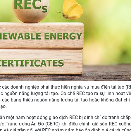
 các doanh nghiệp phải thực hiện nghĩa vụ mua điện tái tạo (RPO
c nguồn năng lượng tái tạo. Cơ chế REC tạo ra sự linh hoạt v
p các bang thiếu nguồn năng lượng tái tạo hoặc không đạt chỉ
tạo.
n một năm hoạt động giao dịch REC bị đình chỉ do tranh chấp 
lực Trung ương Ấn Độ (CERC) khi điều chỉnh giá sàn REC xuốn
n và giá trần đối với REC nhằm đảm bảo ổn định giá cả và củng