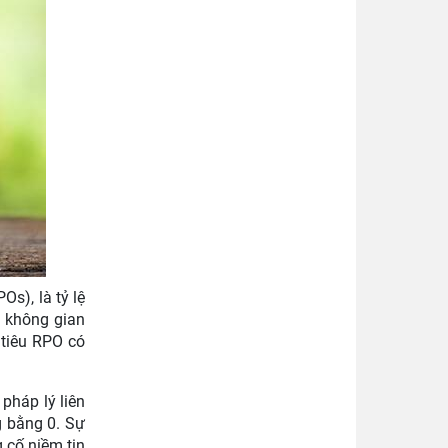
s), là tỷ lệ
ề không gian
 tiêu RPO có
pháp lý liên
g bằng 0. Sự
 cố niềm tin