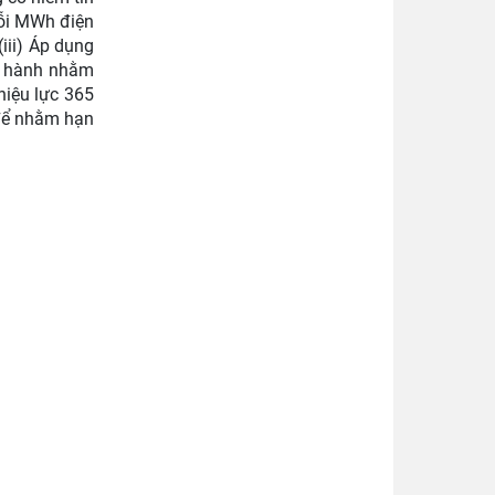
mỗi MWh điện
iii) Áp dụng
át hành nhằm
hiệu lực 365
 để nhằm hạn