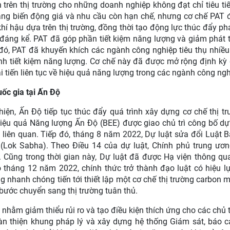
trên thị trường cho những doanh nghiệp không đạt chỉ tiêu ti
trạng biến động giá và nhu cầu còn hạn chế, nhưng cơ chế PAT
í hậu dựa trên thị trường, đồng thời tạo động lực thúc đẩy phá
đáng kể. PAT đã góp phần tiết kiệm năng lượng và giảm phát 
ó, PAT đã khuyến khích các ngành công nghiệp tiêu thụ nhiề
nh tiết kiệm năng lượng. Cơ chế này đã được mở rộng định k
 tiến liên tục về hiệu quả năng lượng trong các ngành công ngh
ốc gia tại Ấn Độ
iện, Ấn Độ tiếp tục thúc đẩy quá trình xây dựng cơ chế thị t
iệu quả Năng lượng Ấn Độ (BEE) được giao chủ trì công bố d
n liên quan. Tiếp đó, tháng 8 năm 2022, Dự luật sửa đổi Luật 
(Lok Sabha). Theo Điều 14 của dự luật, Chính phủ trung ươn
. Cũng trong thời gian này, Dự luật đã được Hạ viện thông qua
tháng 12 năm 2022, chính thức trở thành đạo luật có hiệu l
 nhanh chóng tiến tới thiết lập một cơ chế thị trường carbon 
 bước chuyển sang thị trường tuân thủ.
nhằm giảm thiểu rủi ro và tạo điều kiện thích ứng cho các chủ 
oàn thiện khung pháp lý và xây dựng hệ thống Giám sát, báo c