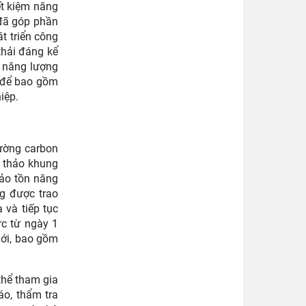
ết kiệm năng
 đã góp phần
t triển công
thải đáng kể
u năng lượng
ỳ để bao gồm
iệp.
rường carbon
ự thảo khung
Bảo tồn năng
g được trao
 và tiếp tục
ực từ ngày 1
mới, bao gồm
thể tham gia
áo, thẩm tra