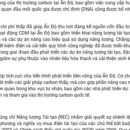
ộng của thị trường carbon tại Ấn Độ, bao gồm việc cung cấp 
ơ quan đầu mối quốc gia được chỉ định (DNA) cũng được bổ n
 chi phí thấp đã giúp Ấn Độ thu hút đáng kể nguồn vốn đầu t
oạt động CDM tại Ấn Độ bao gồm triển khai năng lượng tái tạo,
ch và các dự án nâng cao hiệu quả sử dụng năng lượng. Chẳng
iết kiệm điện và cải tiến quy trình công nghiệp đã được triển k
ng giai đoạn đầu phát triển các dự án năng lượng tái tạo, đặc 
 giảm sự phụ thuộc vào nhiên liệu hóa thạch và cải thiện sinh 
 tích cực cho tiến trình phát triển bền vững của Ấn Độ. Cơ c
át triển các giải pháp carbon thấp, mà còn góp phần nâng cao 
ên quan trong khu vực tư nhân, bao gồm các nhà phát triển dự 
n và tham gia vào thị trường carbon quốc tế.
ứng chỉ Năng lượng Tái tạo (REC) nhằm giải quyết sự chênh l
phương và nghĩa vụ mua điện tái tạo của các chủ thể bắt buộ
m 2003 và Chính sách Biểu giá quốc gia (NTP) năm 2006. Qua