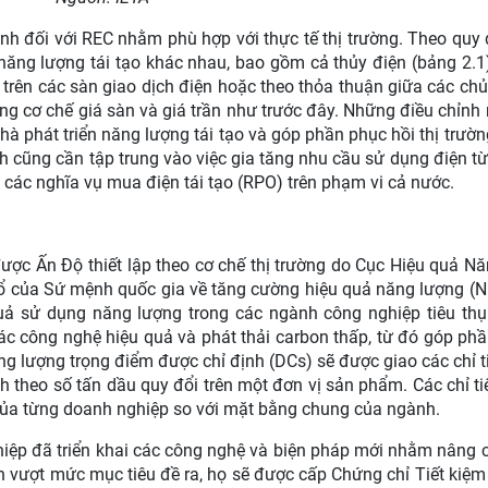
nh đối với REC nhằm phù hợp với thực tế thị trường. Theo quy 
ăng lượng tái tạo khác nhau, bao gồm cả thủy điện (bảng 2.1)
 trên các sàn giao dịch điện hoặc theo thỏa thuận giữa các chủ
ụng cơ chế giá sàn và giá trần như trước đây. Những điều chỉnh
à phát triển năng lượng tái tạo và góp phần phục hồi thị trườn
ch cũng cần tập trung vào việc gia tăng nhu cầu sử dụng điện t
c các nghĩa vụ mua điện tái tạo (RPO) trên phạm vi cả nước.
được Ấn Độ thiết lập theo cơ chế thị trường do Cục Hiệu quả N
khổ của Sứ mệnh quốc gia về tăng cường hiệu quả năng lượng 
quả sử dụng năng lượng trong các ngành công nghiệp tiêu th
c công nghệ hiệu quả và phát thải carbon thấp, từ đó góp ph
năng lượng trọng điểm được chỉ định (DCs) sẽ được giao các chỉ t
nh theo số tấn dầu quy đổi trên một đơn vị sản phẩm. Các chỉ t
của từng doanh nghiệp so với mặt bằng chung của ngành.
hiệp đã triển khai các công nghệ và biện pháp mới nhằm nâng 
 vượt mức mục tiêu đề ra, họ sẽ được cấp Chứng chỉ Tiết kiệ