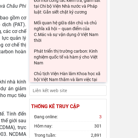
Đổi mới công tác kiểm tra, giám sát
 và Châu Phi
tại Chi bộ Viện Nhà nước và Pháp
luật: Gắn siết chặt kỷ cương
, bao gồm cơ
Mối quan hệ giữa dân chủ và chủ
 dịch (PAT).
nghĩa xã hội – quan điểm của
, các cơ chế
C.Mác và sự vận dụng ở Việt Nam
 lực quản lý
thời
g cơ chế thị
 carbon hoàn
Phát triển thị trường carbon: Kinh
nghiệm quốc tế và hàm ý cho Việt
Nam
Chủ tịch Viện Hàn lâm Khoa học xã
hội Việt Nam thăm và làm việc tại
khí nhà kính
Viện Khoa học Kinh tế và Xã hội
c dự án giảm
cho mục tiêu
THỐNG KÊ TRUY CẬP
tế. Tính đến
Đang online:
3
thế giới sau
Hôm nay:
301
NCDMA), trực
2003. NCDMA
Trong tuần:
2,891