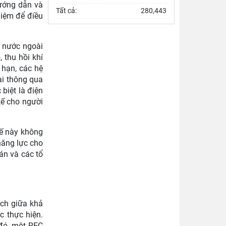
hướng dẫn và
Tất cả:
280,443
hiệm để điều
ư nước ngoài
 thu hồi khí
 hạn, các hệ
hai thông qua
biệt là điện
kế cho người
hế này không
năng lực cho
án và các tổ
ệch giữa khả
c thực hiện.
 đó, một REC