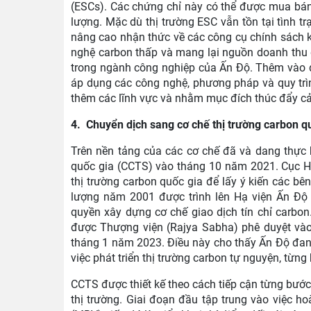
(ESCs). Các chứng chỉ này có thể được mua bán 
lượng. Mặc dù thị trường ESC vẫn tồn tại tình 
nâng cao nhận thức về các công cụ chính sách kh
nghệ carbon thấp và mang lại nguồn doanh thu 
trong ngành công nghiệp của Ấn Độ. Thêm vào đ
áp dụng các công nghệ, phương pháp và quy trì
thêm các lĩnh vực và nhằm mục đích thúc đẩy cải
4. Chuyển dịch sang cơ chế thị trường carbon qu
Trên nền tảng của các cơ chế đã và dang thực h
quốc gia (CCTS) vào tháng 10 năm 2021. Cục H
thị trường carbon quốc gia để lấy ý kiến các bê
lượng năm 2001 được trình lên Hạ viện Ấn Độ 
quyền xây dựng cơ chế giao dịch tín chỉ carbon
được Thượng viện (Rajya Sabha) phê duyệt vào 
tháng 1 năm 2023. Điều này cho thấy Ấn Độ đang
việc phát triển thị trường carbon tự nguyện, từng
CCTS được thiết kế theo cách tiếp cận từng bước 
thị trường. Giai đoạn đầu tập trung vào việc h