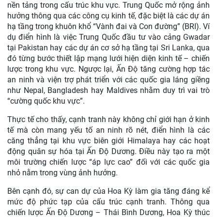
nền tảng trong cấu trúc khu vực. Trung Quốc mở rộng ảnh
hưởng thông qua các công cụ kinh tế, đặc biệt là các dự án
hạ tầng trong khuôn khổ “Vành đai và Con đường” (BRI). Ví
dụ điển hình là việc Trung Quốc đầu tư vào cảng Gwadar
tại Pakistan hay các dự án cơ sở hạ tầng tại Sri Lanka, qua
đó từng bước thiết lập mạng lưới hiện diện kinh tế – chiến
lược trong khu vực. Ngược lại, Ấn Độ tăng cường hợp tác
an ninh và viện trợ phát triển với các quốc gia láng giềng
như Nepal, Bangladesh hay Maldives nhằm duy trì vai trò
“cường quốc khu vực”.
Thực tế cho thấy, cạnh tranh này không chỉ giới hạn ở kinh
tế mà còn mang yếu tố an ninh rõ nét, điển hình là các
căng thẳng tại khu vực biên giới Himalaya hay các hoạt
động quân sự hóa tại Ấn Độ Dương. Điều này tạo ra một
môi trường chiến lược “áp lực cao” đối với các quốc gia
nhỏ nằm trong vùng ảnh hưởng.
Bên cạnh đó, sự can dự của Hoa Kỳ làm gia tăng đáng kể
mức độ phức tạp của cấu trúc cạnh tranh. Thông qua
chiến lược Ấn Độ Dương – Thái Bình Dương, Hoa Kỳ thúc