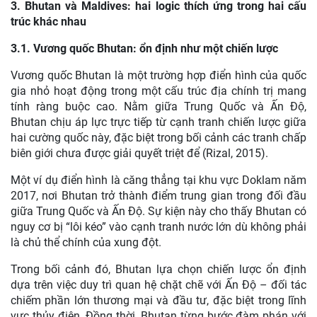
3. Bhutan và Maldives: hai logic thích ứng trong hai cấu
trúc khác nhau
3.1. Vương quốc Bhutan: ổn định như một chiến lược
Vương quốc Bhutan là một trường hợp điển hình của quốc
gia nhỏ hoạt động trong một cấu trúc địa chính trị mang
tính ràng buộc cao. Nằm giữa Trung Quốc và Ấn Độ,
Bhutan chịu áp lực trực tiếp từ cạnh tranh chiến lược giữa
hai cường quốc này, đặc biệt trong bối cảnh các tranh chấp
biên giới chưa được giải quyết triệt để (Rizal, 2015).
Một ví dụ điển hình là căng thẳng tại khu vực Doklam năm
2017, nơi Bhutan trở thành điểm trung gian trong đối đầu
giữa Trung Quốc và Ấn Độ. Sự kiện này cho thấy Bhutan có
nguy cơ bị “lôi kéo” vào cạnh tranh nước lớn dù không phải
là chủ thể chính của xung đột.
Trong bối cảnh đó, Bhutan lựa chọn chiến lược ổn định
dựa trên việc duy trì quan hệ chặt chẽ với Ấn Độ – đối tác
chiếm phần lớn thương mại và đầu tư, đặc biệt trong lĩnh
vực thủy điện. Đồng thời, Bhutan từng bước đàm phán với