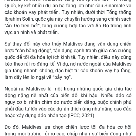
Quốc, ký kết nhiều dự án hạ tầng lớn như cầu Sinamalé và
các khoản vay phát triển. Tuy nhiên, dưới thời Tổng thống
Ibrahim Solih, quốc gia này chuyển hướng sang chính sách
“Ấn Độ trên hết”, tăng cường hợp tác với Ấn Độ trong lĩnh
vực an ninh và phát triển.
Sự thay đổi này cho thấy Maldives đang vận dụng chiến
lược “cân bằng động”, tận dụng cạnh tranh giữa các cường
quốc để tối đa hóa lợi ích kinh tế. Tuy nhiên, điều này cũng
kéo theo rủi ro đáng kể. Ví dụ, nợ nước ngoài của Maldives
gia tăng nhanh chóng, đặc biệt từ các khoản vay hạ tầng,
làm dấy lên lo ngại về “bẫy nợ”.
Ngoài ra, Maldives là một trong những quốc gia chịu tác
động nặng nề nhất của biến đổi khí hậu. Nhiều đảo có
nguy cơ bị nhấn chìm do nước biển dâng, buộc chính phủ
phải đầu tư lớn vào các dự án thích ứng như nâng cao đảo
hoặc xây dựng đảo nhân tạo (IPCC, 2021).
Do đó, Maldives lựa chọn chiến lược tối đa hóa cơ hội
trong môi trường rủi ro cao, chấp nh
ận sự biến động như