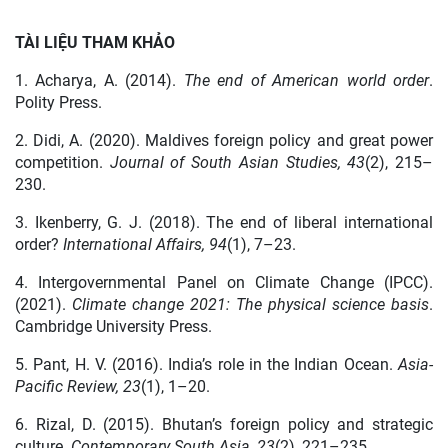
TÀI LIỆU THAM KHẢO
1. Acharya, A. (2014).
The end of American world order
.
Polity Press.
2. Didi, A. (2020). Maldives foreign policy and great power
competition.
Journal of South Asian Studies, 43
(2), 215–
230.
3. Ikenberry, G. J. (2018). The end of liberal international
order?
International Affairs, 94
(1), 7–23.
4. Intergovernmental Panel on Climate Change (IPCC).
(2021).
Climate change 2021: The physical science basis
.
Cambridge University Press.
5. Pant, H. V. (2016). India’s role in the Indian Ocean.
Asia-
Pacific Review, 23
(1), 1–20.
6. Rizal, D. (2015). Bhutan’s foreign policy and strategic
culture.
Contemporary South Asia, 23
(2), 221–235.