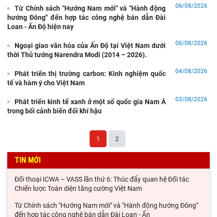
06/08/2026
Từ Chính sách "Hướng Nam mới" và "Hành động
hướng Đông" đến hợp tác công nghệ bán dẫn Đài
Loan - Ấn Độ hiện nay
06/08/2026
Ngoại giao văn hóa của Ấn Độ tại Việt Nam dưới
thời Thủ tướng Narendra Modi (2014 – 2026).
Tổng Bí thư, Chủ tịch nước Tô Lâm lên đường thăm cấp Nhà
nước tới Australia và New Zealand
04/08/2026
Phát triển thị trường carbon: Kinh nghiệm quốc
tế và hàm ý cho Việt Nam
Hội nghị tập huấn chuyên môn, nghiệp vụ năm 2026 của Viện
Hàn lâm Khoa học xã hội Việt Nam
03/08/2026
Phát triển kinh tế xanh ở một số quốc gia Nam Á
Thúc đẩy kết nối nghiên cứu và đối thoại chính sách giữa Viện
trong bối cảnh biến đổi khí hậu
Hàn lâm Khoa học xã hội Việt Nam và
Hợp tác đào tạo nguồn nhân lực Việt Nam - Ấn Độ thông qua
1
2
các chương trình học bổng của Chính phủ
TIN MỚI
Xuất khẩu Việt Nam trước sức ép từ mức thuế mới của Hoa Kỳ
Đối thoại ICWA – VASS lần thứ 6: Thúc đẩy quan hệ Đối tác
Chiến lược Toàn diện tăng cường Việt Nam
Từ Chính sách "Hướng Nam mới" và "Hành động hướng Đông"
đến hợp tác công nghệ bán dẫn Đài Loan - Ấn