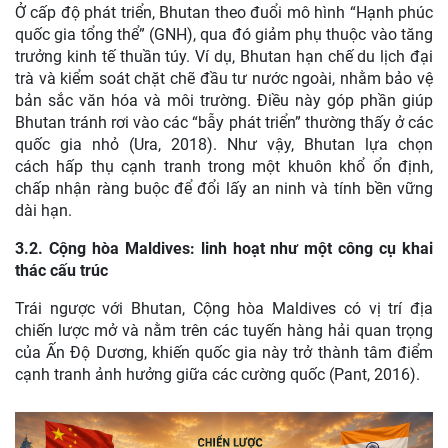
Ở cấp độ phát triển, Bhutan theo đuổi mô hình “Hạnh phúc
quốc gia tổng thể” (GNH), qua đó giảm phụ thuộc vào tăng
trưởng kinh tế thuần túy. Ví dụ, Bhutan hạn chế du lịch đại
trà và kiểm soát chặt chẽ đầu tư nước ngoài, nhằm bảo vệ
bản sắc văn hóa và môi trường. Điều này góp phần giúp
Bhutan tránh rơi vào các “bẫy phát triển” thường thấy ở các
quốc gia nhỏ (Ura, 2018).
Như vậy, Bhutan lựa chọn
cách hấp thụ cạnh tranh trong một khuôn khổ ổn định,
chấp nhận ràng buộc để đổi lấy an ninh và tính bền vững
dài hạn.
3.2. Cộng hòa Maldives: linh hoạt như một công cụ khai
thác cấu trúc
Trái ngược với Bhutan, Cộng hòa Maldives có vị trí địa
chiến lược mở và nằm trên các tuyến hàng hải quan trọng
của Ấn Độ Dương, khiến quốc gia này trở thành tâm điểm
cạnh tranh ảnh hưởng giữa các cường quốc (Pant, 2016).