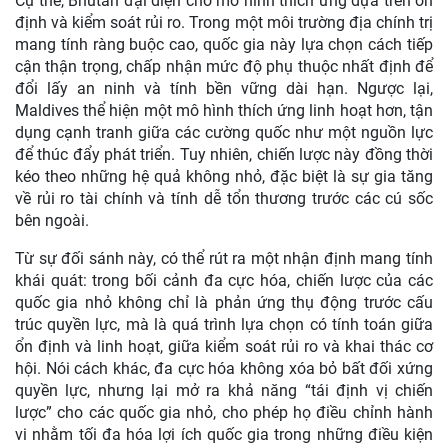
Cụ thể, Bhutan đại diện cho mô hình thích ứng dựa trên ổn
định và kiểm soát rủi ro. Trong một môi trường địa chính trị
mang tính ràng buộc cao, quốc gia này lựa chọn cách tiếp
cận thận trọng, chấp nhận mức độ phụ thuộc nhất định để
đổi lấy an ninh và tính bền vững dài hạn. Ngược lại,
Maldives thể hiện một mô hình thích ứng linh hoạt hơn, tận
dụng cạnh tranh giữa các cường quốc như một nguồn lực
để thúc đẩy phát triển. Tuy nhiên, chiến lược này đồng thời
kéo theo những hệ quả không nhỏ, đặc biệt là sự gia tăng
về rủi ro tài chính và tính dễ tổn thương trước các cú sốc
bên ngoài.
Từ sự đối sánh này, có thể rút ra một nhận định mang tính
khái quát: trong bối cảnh đa cực hóa, chiến lược của các
quốc gia nhỏ không chỉ là phản ứng thụ động trước cấu
trúc quyền lực, mà là quá trình lựa chọn có tính toán giữa
ổn định và linh hoạt, giữa kiểm soát rủi ro và khai thác cơ
hội. Nói cách khác, đa cực hóa không xóa bỏ bất đối xứng
quyền lực, nhưng lại mở ra khả năng “tái định vị chiến
lược” cho các quốc gia nhỏ, cho phép họ điều chỉnh hành
vi nhằm tối đa hóa lợi ích quốc gia trong những điều kiện